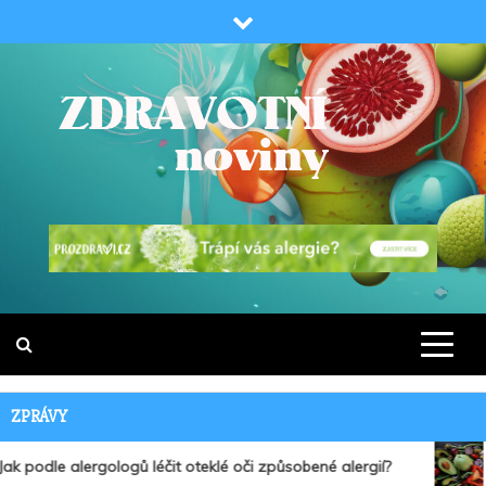
Skip
to
content
ZDRAVOTNÍ
INFORMACE PRO ZDRAVÍ
NOVINY
ZPRÁVY
 podle alergologů léčit oteklé oči způsobené alergií?
1