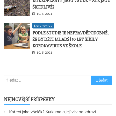
MIKROPLASTY JSOU VŠUDE – ALE JSOU
ŠKODLIVÉ?
10. 5. 2021
Koronavirus
PODLE STUDIE JE NEPRAVDĚPODOBNÉ,
ŽE BY DĚTI MLADŠÍ 10 LET ŠÍŘILY
KORONAVIRUS VE ŠKOLE
10. 5. 2021
Vyhledávání
NEJNOVĚJŠÍ PŘÍSPĚVKY
Koření jako všelék? Kurkuma a její vliv na zdraví