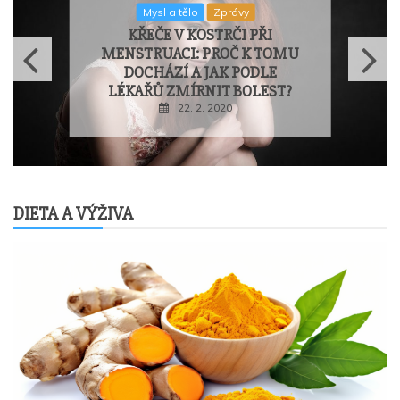
NÁSTROJ CLUE SE UKAZUJE
JAKO SPOLEHLIVÝ A
PLATNÝ NÁSTROJ PRO
HODNOCENÍ ZÁVAŽNOSTI
LYMFEDÉMU
SOUVISEJÍCÍHO S
RAKOVINOU PRSU
22. 2. 2020
DIETA A VÝŽIVA