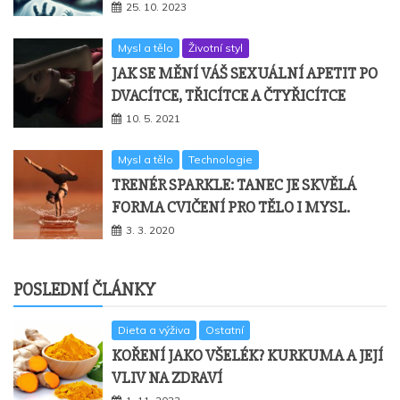
25. 10. 2023
Mysl a tělo
Životní styl
JAK SE MĚNÍ VÁŠ SEXUÁLNÍ APETIT PO
DVACÍTCE, TŘICÍTCE A ČTYŘICÍTCE
10. 5. 2021
Mysl a tělo
Technologie
TRENÉR SPARKLE: TANEC JE SKVĚLÁ
FORMA CVIČENÍ PRO TĚLO I MYSL.
3. 3. 2020
POSLEDNÍ ČLÁNKY
Dieta a výživa
Ostatní
KOŘENÍ JAKO VŠELÉK? KURKUMA A JEJÍ
VLIV NA ZDRAVÍ