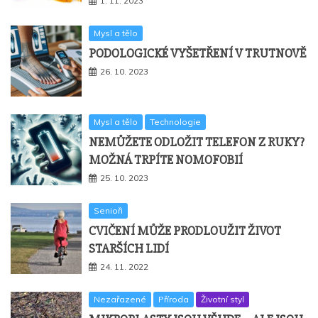
1. 11. 2023
Mysl a tělo
PODOLOGICKÉ VYŠETŘENÍ V TRUTNOVĚ
26. 10. 2023
Mysl a tělo
Technologie
NEMŮŽETE ODLOŽIT TELEFON Z RUKY?
MOŽNÁ TRPÍTE NOMOFOBIÍ
25. 10. 2023
Senioři
CVIČENÍ MŮŽE PRODLOUŽIT ŽIVOT
STARŠÍCH LIDÍ
24. 11. 2022
Nezařazené
Příroda
Životní styl