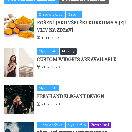
Dieta a výživa
Ostatní
KOŘENÍ JAKO VŠELÉK? KURKUMA A JEJÍ
VLIV NA ZDRAVÍ
1. 11. 2023
Mysl a tělo
Názory
CUSTOM WIDGETS ARE AVAILABLE
21. 2. 2020
Mysl a tělo
FRESH AND ELEGANT DESIGN
21. 2. 2020
Dieta a výživa
Mysl a tělo
Životní styl