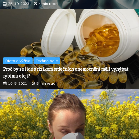
25. 10. 2023
4 min read
Dieta a výživa
Technologie
Proč by se lidé s rizikem srdečních onemocnění měli vyhýbat
rybímu oleji?
10. 5. 2021
5 min read