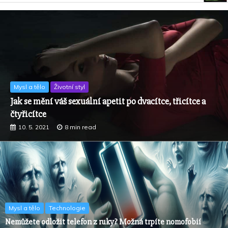
Dieta a výživa
Životní styl
Tohle je množství bílkovin, které skutečně potřebujete
sníst za den
23. 2. 2020
7 min read
Mysl a tělo
Technologie
Nemůžete odložit telefon z ruky? Možná trpíte nomofobií