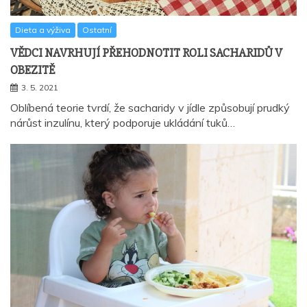
Dieta a výživa
Ostatní
VĚDCI NAVRHUJÍ PŘEHODNOTIT ROLI SACHARIDŮ V
OBEZITĚ
3. 5. 2021
Oblíbená teorie tvrdí, že sacharidy v jídle způsobují prudký
nárůst inzulínu, který podporuje ukládání tuků…