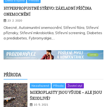
Dieta a výživa
Příroda
HYPERPROPUSTNÉ STŘEVO: ZÁKLADNÍ PŘÍČINA
ONEMOCNĚNÍ
23. 2. 2020
Obecné, Autoimunitní onemocnění, Střevní flóra, Střevní
příznaky, Střevní mikrobiotika, Střevní screening, Diabetes
a prediabetes, Fybromyalgie,…
PŘÍRODA
Nezařazené
Příroda
Životní styl
MIKROPLASTY JSOU VŠUDE – ALE JSOU
ŠKODLIVÉ?
10. 5. 2021