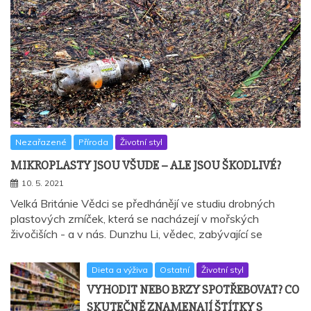
Nezařazené
Příroda
Životní styl
MIKROPLASTY JSOU VŠUDE – ALE JSOU ŠKODLIVÉ?
10. 5. 2021
Velká Británie Vědci se předhánějí ve studiu drobných
plastových zrníček, která se nacházejí v mořských
živočiších - a v nás. Dunzhu Li, vědec, zabývající se
Dieta a výživa
Ostatní
Životní styl
VYHODIT NEBO BRZY SPOTŘEBOVAT? CO
SKUTEČNĚ ZNAMENAJÍ ŠTÍTKY S