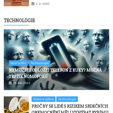
3. 3. 2020
TECHNOLOGIE
Mysl a tělo
Technologie
NEMŮŽETE ODLOŽIT TELEFON Z RUKY? MOŽNÁ
TRPÍTE NOMOFOBIÍ
25. 10. 2023
Dieta a výživa
Technologie
PROČ BY SE LIDÉ S RIZIKEM SRDEČNÍCH
ONEMOCNĚNÍ MĚLI VYHÝBAT RYBÍMU