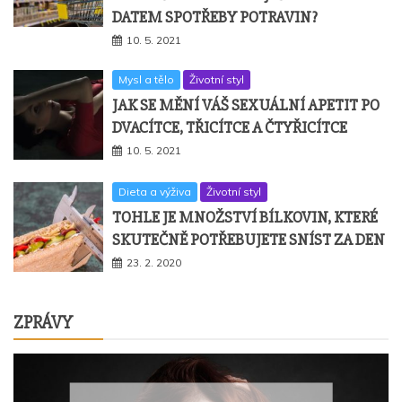
DATEM SPOTŘEBY POTRAVIN?
10. 5. 2021
Mysl a tělo
Životní styl
JAK SE MĚNÍ VÁŠ SEXUÁLNÍ APETIT PO
DVACÍTCE, TŘICÍTCE A ČTYŘICÍTCE
10. 5. 2021
Dieta a výživa
Životní styl
TOHLE JE MNOŽSTVÍ BÍLKOVIN, KTERÉ
SKUTEČNĚ POTŘEBUJETE SNÍST ZA DEN
23. 2. 2020
ZPRÁVY
Dieta a výživa
Zprávy