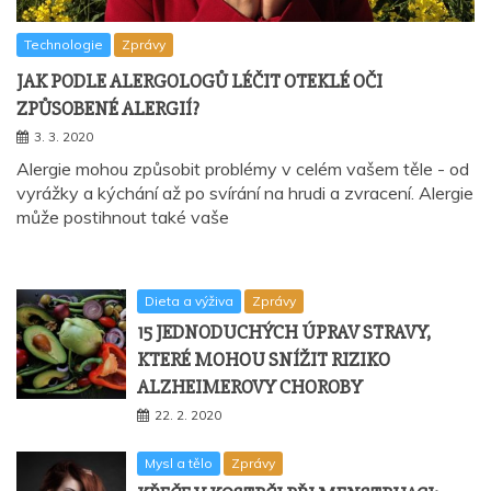
Technologie
Zprávy
JAK PODLE ALERGOLOGŮ LÉČIT OTEKLÉ OČI
ZPŮSOBENÉ ALERGIÍ?
3. 3. 2020
Alergie mohou způsobit problémy v celém vašem těle - od
vyrážky a kýchání až po svírání na hrudi a zvracení. Alergie
může postihnout také vaše
Dieta a výživa
Zprávy
15 JEDNODUCHÝCH ÚPRAV STRAVY,
KTERÉ MOHOU SNÍŽIT RIZIKO
ALZHEIMEROVY CHOROBY
22. 2. 2020
Mysl a tělo
Zprávy