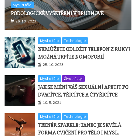
Mysl a tělo
PODOLOGICKÉ VYŠETŘENÍ V TRUTNOVĚ
26. 10. 2023
Mysl a tělo
Technologie
NEMŮŽETE ODLOŽIT TELEFON Z RUKY?
MOŽNÁ TRPÍTE NOMOFOBIÍ
25. 10. 2023
Mysl a tělo
Životní styl
JAK SE MĚNÍ VÁŠ SEXUÁLNÍ APETIT PO
DVACÍTCE, TŘICÍTCE A ČTYŘICÍTCE
10. 5. 2021
Mysl a tělo
Technologie
TRENÉR SPARKLE: TANEC JE SKVĚLÁ
FORMA CVIČENÍ PRO TĚLO I MYSL.