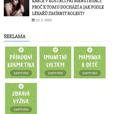
KŘEČE V KOSTRČI PŘI MENSTRUACI:
PROČ K TOMU DOCHÁZÍ A JAK PODLE
LÉKAŘŮ ZMÍRNIT BOLEST?
22. 2. 2020
REKLAMA