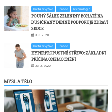
Dieta a výživa
Příroda
Technologie
POUHÝ ŠÁLEK ZELENINY BOHATÉ NA
DUSIČNANY DENNĚ PODPORUJE ZDRAVÍ
SRDCE
3. 3. 2020
Dieta a výživa
Příroda
HYPERPROPUSTNÉ STŘEVO: ZÁKLADNÍ
PŘÍČINA ONEMOCNĚNÍ
23. 2. 2020
MYSL A TĚLO