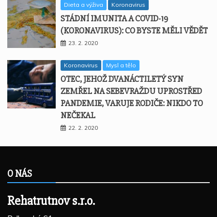
Dieta a výživa
Koronavirus
STÁDNÍ IMUNITA A COVID-19
(KORONAVIRUS): CO BYSTE MĚLI VĚDĚT
23. 2. 2020
Koronavirus
Mysl a tělo
OTEC, JEHOŽ DVANÁCTILETÝ SYN
ZEMŘEL NA SEBEVRAŽDU UPROSTŘED
PANDEMIE, VARUJE RODIČE: NIKDO TO
NEČEKAL
22. 2. 2020
O NÁS
Rehatrutnov s.r.o.