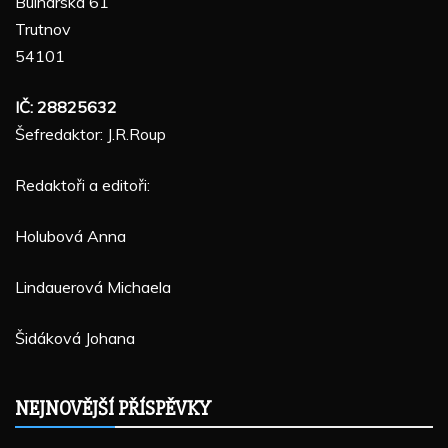
Bulharská 61
Trutnov
54101
IČ: 28825632
Šefredaktor: J.R.Roup
Redaktoři a editoři:
Holubová Anna
Lindauerová Michaela
Šidáková Johana
NEJNOVĚJŠÍ PŘÍSPĚVKY