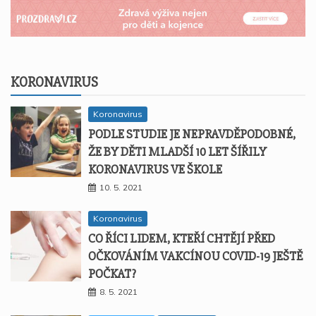
KORONAVIRUS
Koronavirus
PODLE STUDIE JE NEPRAVDĚPODOBNÉ,
ŽE BY DĚTI MLADŠÍ 10 LET ŠÍŘILY
KORONAVIRUS VE ŠKOLE
10. 5. 2021
Koronavirus
CO ŘÍCI LIDEM, KTEŘÍ CHTĚJÍ PŘED
OČKOVÁNÍM VAKCÍNOU COVID-19 JEŠTĚ
POČKAT?
8. 5. 2021