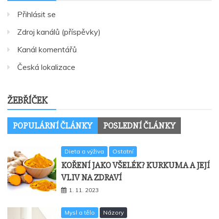
Přihlásit se
Zdroj kanálů (příspěvky)
Kanál komentářů
Česká lokalizace
ŽEBŘÍČEK
POPULÁRNÍ ČLÁNKY
POSLEDNÍ ČLÁNKY
Dieta a výživa
Ostatní
KOŘENÍ JAKO VŠELÉK? KURKUMA A JEJÍ
VLIV NA ZDRAVÍ
1. 11. 2023
Mysl a tělo
Názory