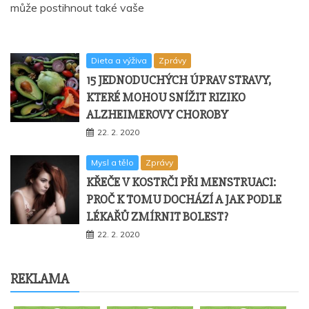
může postihnout také vaše
Dieta a výživa
Zprávy
15 JEDNODUCHÝCH ÚPRAV STRAVY,
KTERÉ MOHOU SNÍŽIT RIZIKO
ALZHEIMEROVY CHOROBY
22. 2. 2020
Mysl a tělo
Zprávy
KŘEČE V KOSTRČI PŘI MENSTRUACI:
PROČ K TOMU DOCHÁZÍ A JAK PODLE
LÉKAŘŮ ZMÍRNIT BOLEST?
22. 2. 2020
REKLAMA